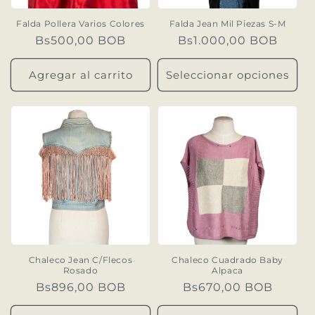
n
Falda Pollera Varios Colores
Falda Jean Mil Piezas S-M
Precio
Bs500,00 BOB
Precio
Bs1.000,00 BOB
:
habitual
habitual
Agregar al carrito
Seleccionar opciones
Chaleco Jean C/Flecos
Chaleco Cuadrado Baby
Rosado
Alpaca
Precio
Bs896,00 BOB
Precio
Bs670,00 BOB
habitual
habitual