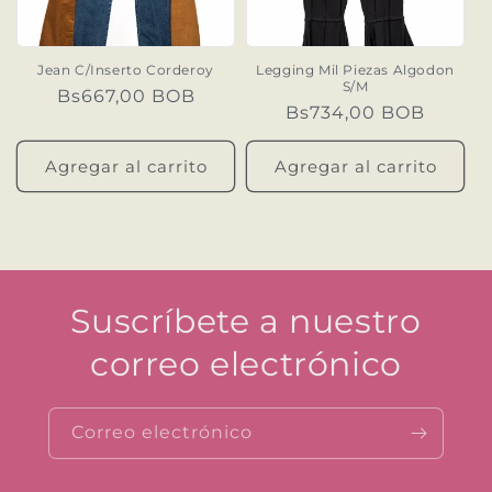
Jean C/Inserto Corderoy
Legging Mil Piezas Algodon
S/M
Precio
Bs667,00 BOB
Precio
Bs734,00 BOB
habitual
habitual
Agregar al carrito
Agregar al carrito
Suscríbete a nuestro
correo electrónico
Correo electrónico