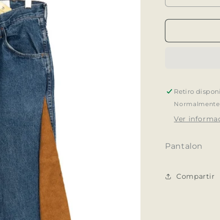
cantidad
para
Jean
C/Inserto
Corderoy
Retiro dispon
Normalmente e
Ver informac
Pantalon
Compartir