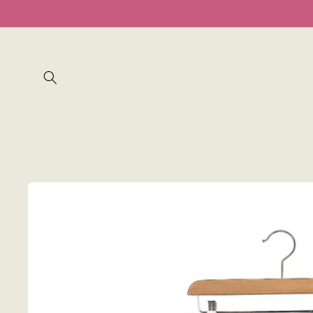
Ir
directamente
al contenido
Ir
directamente
a la
información
del producto