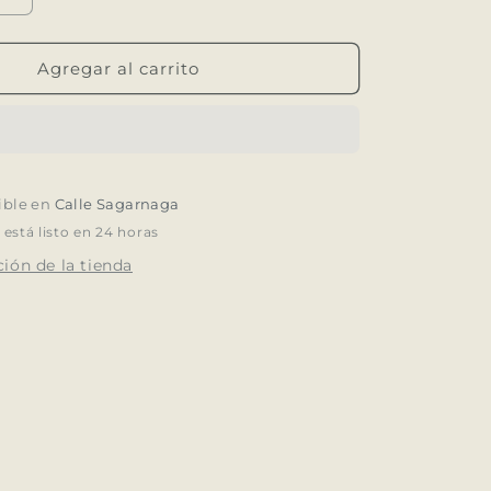
cantidad
para
Jean
Agregar al carrito
C/Inserto
Corderoy
ible en
Calle Sagarnaga
stá listo en 24 horas
ión de la tienda