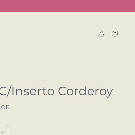
Iniciar
Carrito
sesión
C/Inserto Corderoy
BOB
Aumentar