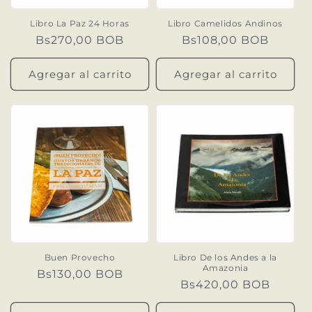
n
Libro La Paz 24 Horas
Libro Camelidos Andinos
Precio
Bs270,00 BOB
Precio
Bs108,00 BOB
:
habitual
habitual
Agregar al carrito
Agregar al carrito
Buen Provecho
Libro De los Andes a la
Amazonia
Precio
Bs130,00 BOB
Precio
Bs420,00 BOB
habitual
habitual