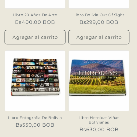
Libro 20 Años De Arte
Libro Bolivia Out Of Sight
Precio
Bs400,00 BOB
Precio
Bs299,00 BOB
habitual
habitual
Agregar al carrito
Agregar al carrito
Libro Fotografia De Bolivia
Libro Heroicas Viñas
Bolivianas
Precio
Bs550,00 BOB
Precio
Bs630,00 BOB
habitual
habitual