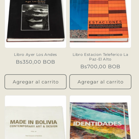
Libro Ayer Los Andes
Libro Estacion Teleferico La
Paz-El Alto
Precio
Bs350,00 BOB
Precio
Bs700,00 BOB
habitual
habitual
Agregar al carrito
Agregar al carrito