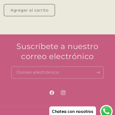
habitual
Agregar al carrito
Suscríbete a nuestro
correo electrónico
Correo electrónico
Facebook
Instagram
Chatea con nosotros
Formas