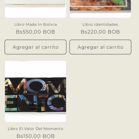
Libro Made In Bolivia
Libro Identidades
Precio
Bs550,00 BOB
Precio
Bs220,00 BOB
habitual
habitual
Agregar al carrito
Agregar al carrito
Libro El Valor Del Momento
Precio
Bs150,00 BOB