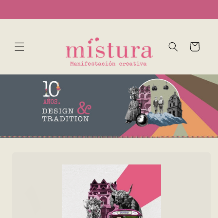
Ir
...
directamente
al contenido
Carrito