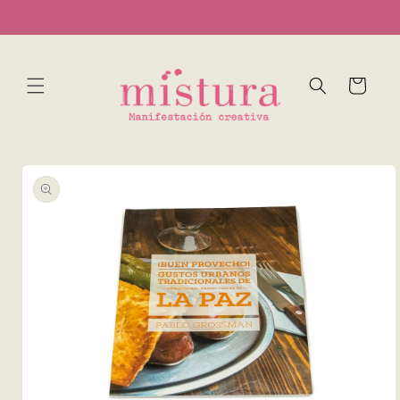
Ir
...
directamente
al contenido
Carrito
Ir
directamente
a la
información
del producto