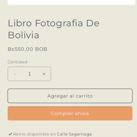
Abrir
elemento
multimedia
Libro Fotografia De
1
en
una
Bolivia
ventana
modal
Precio
Bs550,00 BOB
habitual
Cantidad
Reducir
Aumentar
cantidad
cantidad
para
para
Libro
Libro
Agregar al carrito
Fotografia
Fotografia
De
De
Comprar ahora
Bolivia
Bolivia
Retiro disponible en
Calle Sagarnaga