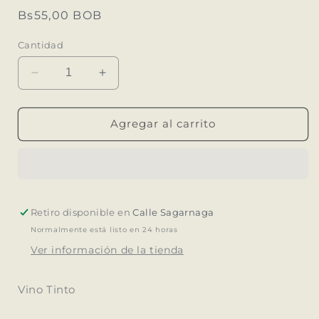
ventana
Precio
Bs55,00 BOB
modal
habitual
Cantidad
Reducir
Aumentar
cantidad
cantidad
para
para
Vino
Vino
Agregar al carrito
Tinto
Tinto
San
San
Rafael
Rafael
Retiro disponible en
Calle Sagarnaga
Normalmente está listo en 24 horas
Ver información de la tienda
Vino Tinto