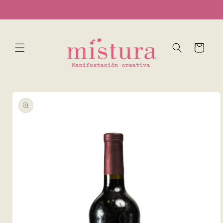
Ir
...
directamente
al contenido
Carrito
Ir
directamente
a la
información
del producto