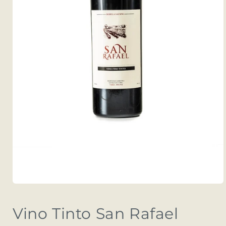
Abrir
elemento
multimedia
Vino Tinto San Rafael
1
en
una