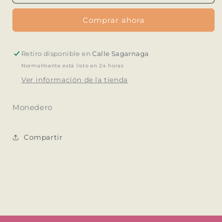
Coin
Coin
Purse
Purse
Comprar ahora
Terracota/Neutro
Terracota/Neutro
Retiro disponible en
Calle Sagarnaga
Normalmente está listo en 24 horas
Ver información de la tienda
Monedero
Compartir