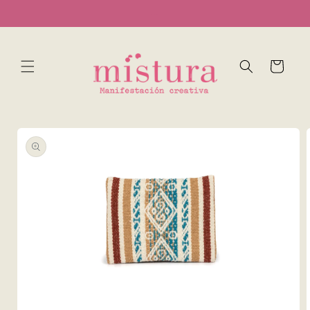
Ir
...
directamente
al contenido
Carrito
Ir
directamente
a la
información
del producto