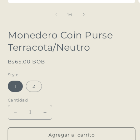
Abrir
A
elemento
multimedia
de
1
/
4
1
en
una
Monedero Coin Purse
ventana
modal
Terracota/Neutro
Precio
Bs65,00 BOB
habitual
Style
1
2
Cantidad
Reducir
Aumentar
cantidad
cantidad
para
para
Monedero
Monedero
Agregar al carrito