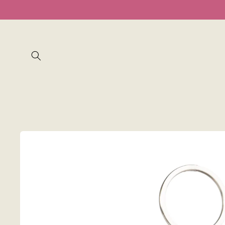
Ir
directamente
al contenido
Ir
directamente
a la
información
del producto