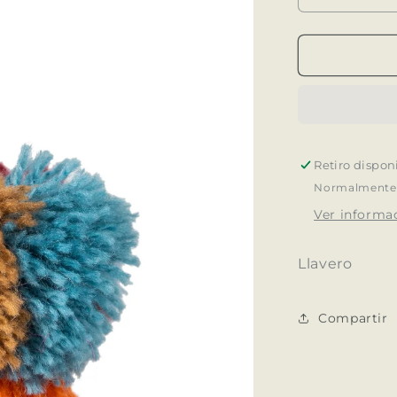
cantidad
para
Llavero
Lana
Mistura
Retiro dispon
Normalmente e
Ver informac
Llavero
Compartir