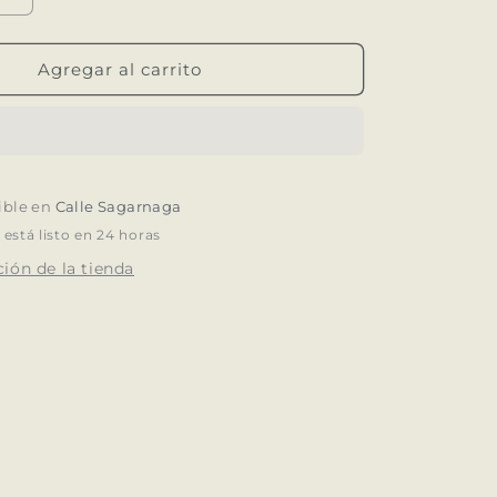
cantidad
para
Llavero
Agregar al carrito
Lana
Mistura
ible en
Calle Sagarnaga
stá listo en 24 horas
ión de la tienda