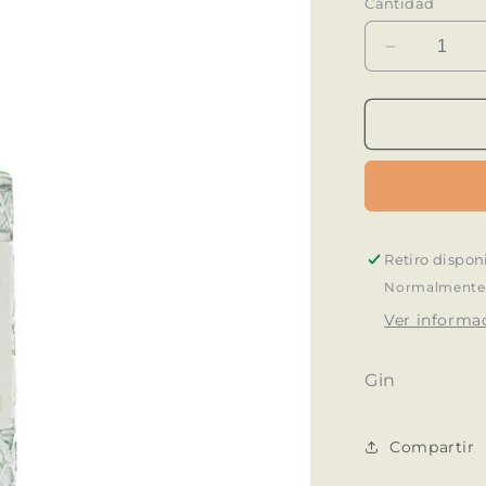
Cantidad
Reducir
cantidad
para
Ginebra
La
Republica
Amazonica
700
ML
Retiro dispon
Normalmente e
Ver informac
Gin
Compartir