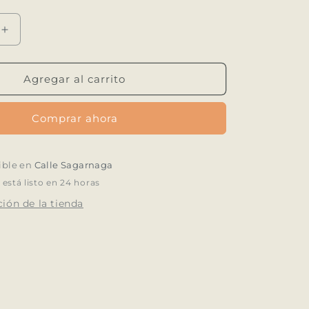
Aumentar
cantidad
para
Ginebra
Agregar al carrito
La
Republica
Comprar ahora
Amazonica
700
ML
ible en
Calle Sagarnaga
stá listo en 24 horas
ión de la tienda