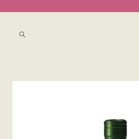
Ir
directamente
al contenido
Ir
directamente
a la
información
del producto