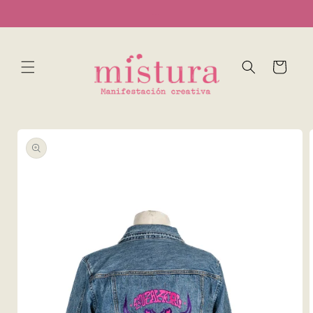
Ir
...
directamente
al contenido
Carrito
Ir
directamente
a la
información
del producto