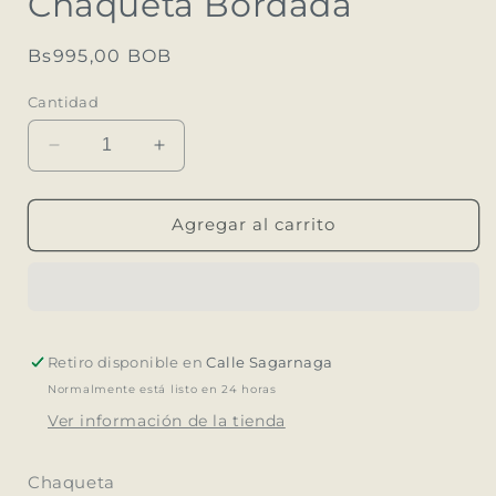
Chaqueta Bordada
modal
Precio
Bs995,00 BOB
habitual
Cantidad
Reducir
Aumentar
cantidad
cantidad
para
para
Chaqueta
Chaqueta
Agregar al carrito
Bordada
Bordada
Retiro disponible en
Calle Sagarnaga
Normalmente está listo en 24 horas
Ver información de la tienda
Chaqueta