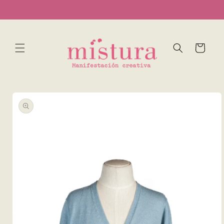
Ir
...
directamente
al contenido
Carrito
Ir
directamente
a la
información
del producto