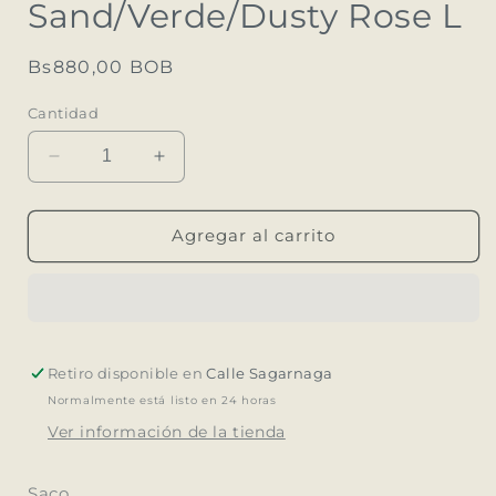
Sand/Verde/Dusty Rose L
ventana
modal
Precio
Bs880,00 BOB
habitual
Cantidad
Reducir
Aumentar
cantidad
cantidad
para
para
Cardigan
Cardigan
Agregar al carrito
Llama
Llama
Sand/Verde/Dusty
Sand/Verde/Dusty
Rose
Rose
L
L
Retiro disponible en
Calle Sagarnaga
Normalmente está listo en 24 horas
Ver información de la tienda
Saco