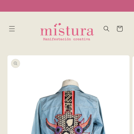
Ir
...
directamente
al contenido
Carrito
Ir
directamente
a la
información
del producto