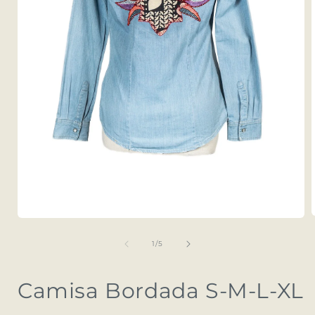
A
Abrir
elemento
multimedia
de
1
/
5
1
en
una
Camisa Bordada S-M-L-XL
ventana
modal