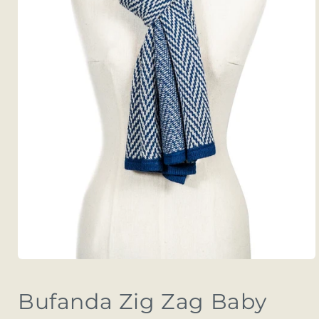
Abrir
elemento
multimedia
Bufanda Zig Zag Baby
1
en
una