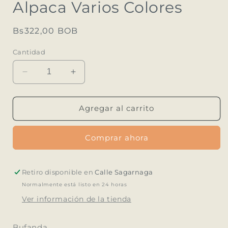
Alpaca Varios Colores
ventana
modal
Precio
Bs322,00 BOB
habitual
Cantidad
Reducir
Aumentar
cantidad
cantidad
para
para
Bufanda
Bufanda
Agregar al carrito
Zig
Zig
Zag
Zag
Comprar ahora
Baby
Baby
Alpaca
Alpaca
Varios
Varios
Colores
Colores
Retiro disponible en
Calle Sagarnaga
Normalmente está listo en 24 horas
Ver información de la tienda
Bufanda