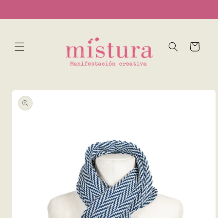
Ir
...
directamente
al contenido
Carrito
Ir
directamente
a la
información
del producto