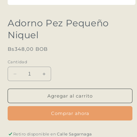
Abrir
elemento
multimedia
Adorno Pez Pequeño
1
en
una
Niquel
ventana
modal
Precio
Bs348,00 BOB
habitual
Cantidad
Reducir
Aumentar
cantidad
cantidad
para
para
Adorno
Adorno
Agregar al carrito
Pez
Pez
Pequeño
Pequeño
Comprar ahora
Niquel
Niquel
Retiro disponible en
Calle Sagarnaga