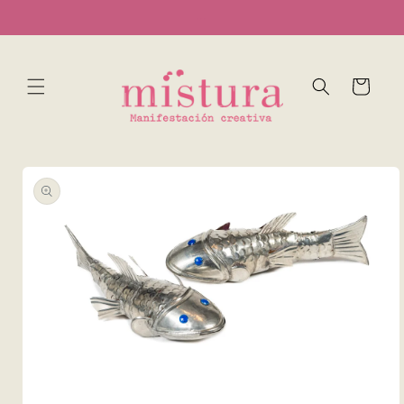
Ir
...
directamente
al contenido
Carrito
Ir
directamente
a la
información
del producto