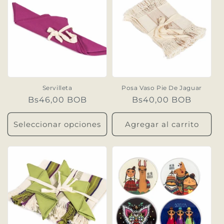
Servilleta
Posa Vaso Pie De Jaguar
Precio
Bs46,00 BOB
Precio
Bs40,00 BOB
habitual
habitual
Seleccionar opciones
Agregar al carrito