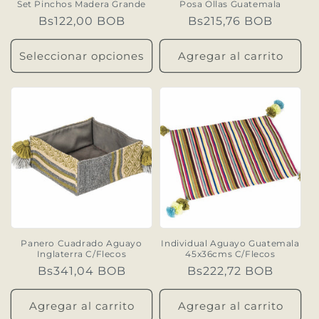
Set Pinchos Madera Grande
Posa Ollas Guatemala
Precio
Bs122,00 BOB
Precio
Bs215,76 BOB
habitual
habitual
Seleccionar opciones
Agregar al carrito
Panero Cuadrado Aguayo
Individual Aguayo Guatemala
Inglaterra C/Flecos
45x36cms C/Flecos
Precio
Bs341,04 BOB
Precio
Bs222,72 BOB
habitual
habitual
Agregar al carrito
Agregar al carrito