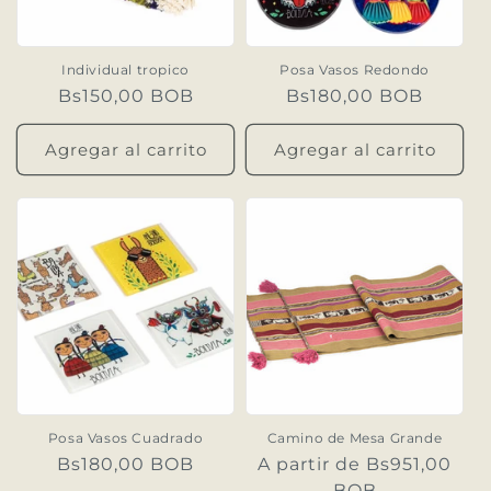
Individual tropico
Posa Vasos Redondo
Precio
Bs150,00 BOB
Precio
Bs180,00 BOB
habitual
habitual
Agregar al carrito
Agregar al carrito
Posa Vasos Cuadrado
Camino de Mesa Grande
Precio
Bs180,00 BOB
Precio
A partir de Bs951,00
habitual
habitual
BOB