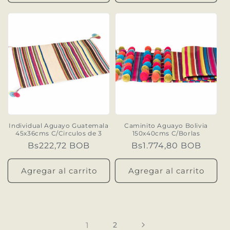
Individual Aguayo Guatemala
Caminito Aguayo Bolivia
45x36cms C/Circulos de 3
150x40cms C/Borlas
Precio
Bs222,72 BOB
Precio
Bs1.774,80 BOB
habitual
habitual
Agregar al carrito
Agregar al carrito
1
2