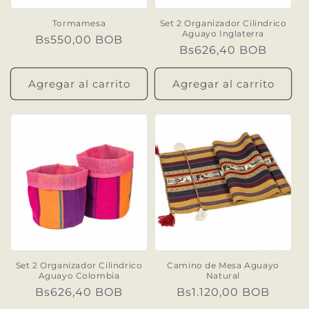
n
Tormamesa
Set 2 Organizador Cilindrico
Aguayo Inglaterra
Precio
Bs550,00 BOB
:
Precio
Bs626,40 BOB
habitual
habitual
Agregar al carrito
Agregar al carrito
Set 2 Organizador Cilindrico
Camino de Mesa Aguayo
Aguayo Colombia
Natural
Precio
Bs626,40 BOB
Precio
Bs1.120,00 BOB
habitual
habitual