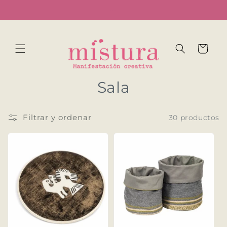
Ir
...
directamente
al contenido
Carrito
C
Sala
o
Filtrar y ordenar
30 productos
l
e
c
c
i
ó