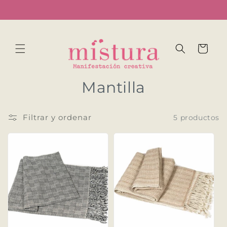
Ir
...
directamente
al contenido
Carrito
C
Mantilla
o
Filtrar y ordenar
5 productos
l
e
c
c
i
ó