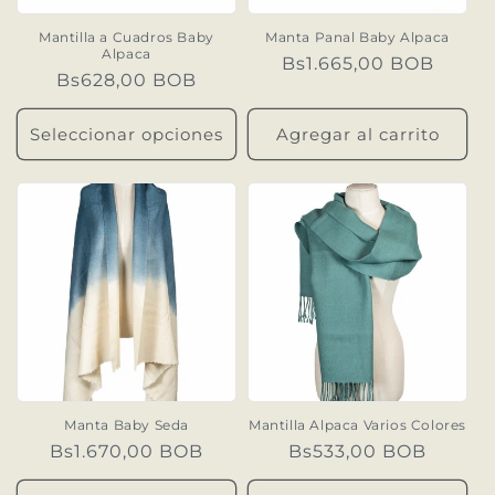
n
Mantilla a Cuadros Baby
Manta Panal Baby Alpaca
Alpaca
Precio
Bs1.665,00 BOB
:
Precio
Bs628,00 BOB
habitual
habitual
Seleccionar opciones
Agregar al carrito
Manta Baby Seda
Mantilla Alpaca Varios Colores
Precio
Bs1.670,00 BOB
Precio
Bs533,00 BOB
habitual
habitual