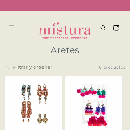
Ir
...
directamente
al contenido
Carrito
C
Aretes
o
Filtrar y ordenar
6 productos
l
e
c
c
i
ó