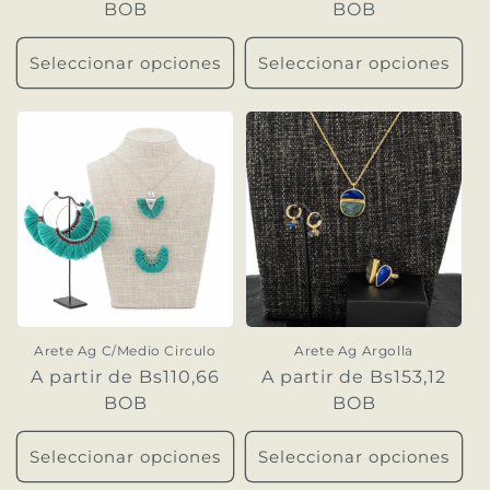
habitual
BOB
habitual
BOB
Seleccionar opciones
Seleccionar opciones
Arete Ag C/Medio Circulo
Arete Ag Argolla
Precio
A partir de Bs110,66
Precio
A partir de Bs153,12
habitual
BOB
habitual
BOB
Seleccionar opciones
Seleccionar opciones