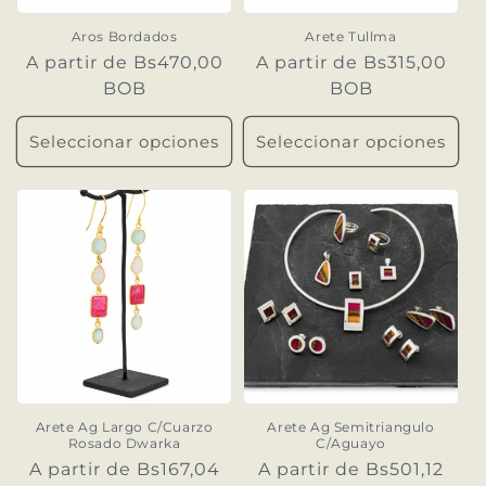
n
Aros Bordados
Arete Tullma
Precio
A partir de Bs470,00
Precio
A partir de Bs315,00
:
habitual
BOB
habitual
BOB
Seleccionar opciones
Seleccionar opciones
Arete Ag Largo C/Cuarzo
Arete Ag Semitriangulo
Rosado Dwarka
C/Aguayo
Precio
A partir de Bs167,04
Precio
A partir de Bs501,12